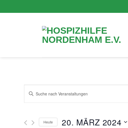
Zum
Inhalt
springen
Veranstaltungen
Bitte
Suche
Schlüsselwort
eingeben.
und
Suche
Ansichten,
nach
20. MÄRZ 2024
Heute
Veranstaltungen
Navigation