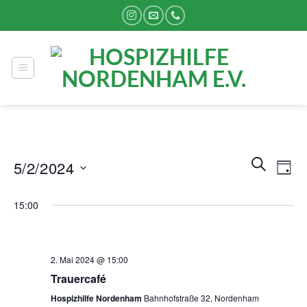
Zum
Inhalt
springen
Veranstal
Vera
SUCHE
5/2/2024
TAG
Suche
Ansi
und
Datum
Navi
15:00
Ansichten
wählen.
Navigatio
2. Mai 2024 @ 15:00
Trauercafé
Hospizhilfe Nordenham
Bahnhofstraße 32, Nordenham