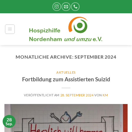
Zum
Inhalt
springen
MONATLICHE ARCHIVE:
SEPTEMBER 2024
AKTUELLES
Fortbildung zum Assistierten Suizid
VERÖFFENTLICHT AM
28. SEPTEMBER 2024
VON
KM
28
Sep.