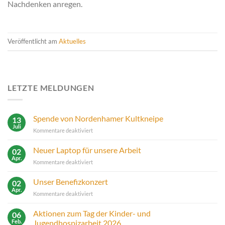
Nachdenken anregen.
Veröffentlicht am
Aktuelles
LETZTE MELDUNGEN
Spende von Nordenhamer Kultkneipe
13
Juli
für
Kommentare deaktiviert
Spende
von
Neuer Laptop für unsere Arbeit
02
Nordenhamer
Apr.
für
Kommentare deaktiviert
Kultkneipe
Neuer
Laptop
Unser Benefizkonzert
02
für
Apr.
für
Kommentare deaktiviert
unsere
Unser
Arbeit
Benefizkonzert
Aktionen zum Tag der Kinder- und
06
Feb.
Jugendhospizarbeit 2026