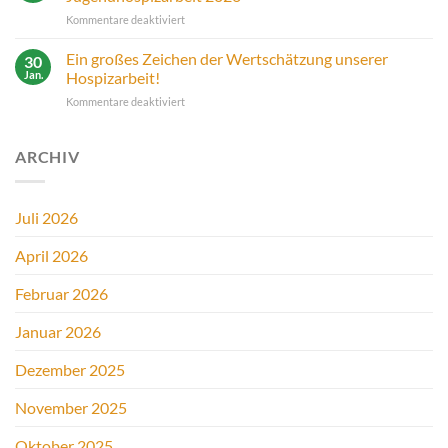
für
Kommentare deaktiviert
Aktionen
zum
Ein großes Zeichen der Wertschätzung unserer
30
Tag
Jan.
Hospizarbeit!
der
für
Kommentare deaktiviert
Kinder-
Ein
und
großes
Jugendhospizarbeit
Zeichen
ARCHIV
2026
der
Wertschätzung
unserer
Juli 2026
Hospizarbeit!
April 2026
Februar 2026
Januar 2026
Dezember 2025
November 2025
Oktober 2025