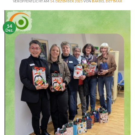
VERÖFFENTLICHT AM
14. DEZEMBER 2025
VON
BÄRBEL DETTMAR
14
Dez.