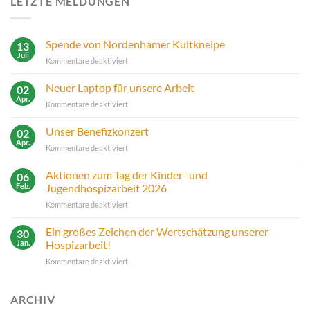
LETZTE MELDUNGEN
Spende von Nordenhamer Kultkneipe
13
Juli
für
Kommentare deaktiviert
Spende
von
Neuer Laptop für unsere Arbeit
02
Nordenhamer
Apr.
für
Kommentare deaktiviert
Kultkneipe
Neuer
Laptop
Unser Benefizkonzert
02
für
Apr.
für
Kommentare deaktiviert
unsere
Unser
Arbeit
Benefizkonzert
Aktionen zum Tag der Kinder- und
06
Feb.
Jugendhospizarbeit 2026
für
Kommentare deaktiviert
Aktionen
zum
Ein großes Zeichen der Wertschätzung unserer
30
Tag
Jan.
Hospizarbeit!
der
für
Kommentare deaktiviert
Kinder-
Ein
und
großes
Jugendhospizarbeit
Zeichen
ARCHIV
2026
der