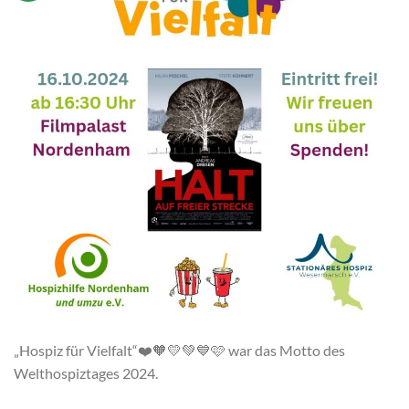
„Hospiz für Vielfalt“❤️🧡💛💚💙🩷 war das Motto des
Welthospiztages 2024.