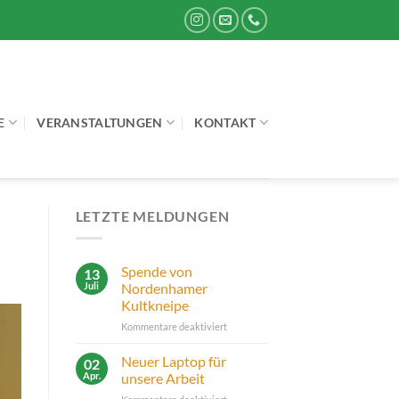
E
VERANSTALTUNGEN
KONTAKT
LETZTE MELDUNGEN
Spende von
13
Juli
Nordenhamer
Kultkneipe
für
Kommentare deaktiviert
Spende
von
Neuer Laptop für
02
Nordenhamer
Apr.
unsere Arbeit
Kultkneipe
für