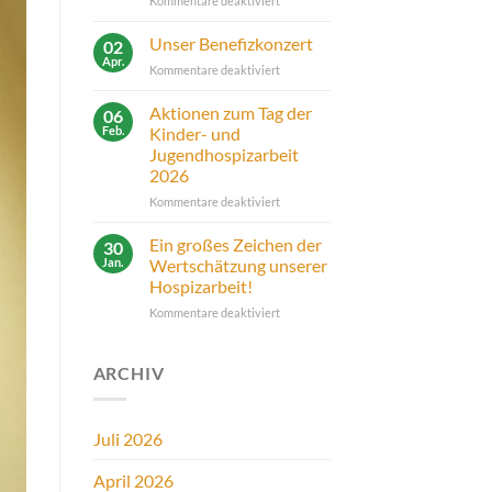
Kommentare deaktiviert
Neuer
Laptop
Unser Benefizkonzert
02
für
Apr.
für
Kommentare deaktiviert
unsere
Unser
Arbeit
Benefizkonzert
Aktionen zum Tag der
06
Feb.
Kinder- und
Jugendhospizarbeit
2026
für
Kommentare deaktiviert
Aktionen
zum
Ein großes Zeichen der
30
Tag
Jan.
Wertschätzung unserer
der
Hospizarbeit!
Kinder-
für
Kommentare deaktiviert
und
Ein
Jugendhospizarbeit
großes
2026
Zeichen
ARCHIV
der
Wertschätzung
unserer
Juli 2026
Hospizarbeit!
April 2026