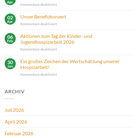
Nordenhamer
Apr.
für
Kommentare deaktiviert
Kultkneipe
Neuer
Laptop
Unser Benefizkonzert
02
für
Apr.
für
Kommentare deaktiviert
unsere
Unser
Arbeit
Benefizkonzert
Aktionen zum Tag der Kinder- und
06
Feb.
Jugendhospizarbeit 2026
für
Kommentare deaktiviert
Aktionen
zum
Ein großes Zeichen der Wertschätzung unserer
30
Tag
Jan.
Hospizarbeit!
der
für
Kommentare deaktiviert
Kinder-
Ein
und
großes
Jugendhospizarbeit
Zeichen
ARCHIV
2026
der
Wertschätzung
unserer
Juli 2026
Hospizarbeit!
April 2026
Februar 2026