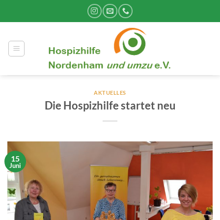
Zum
Inhalt
springen
AKTUELLES
Die Hospizhilfe startet neu
15
Juni