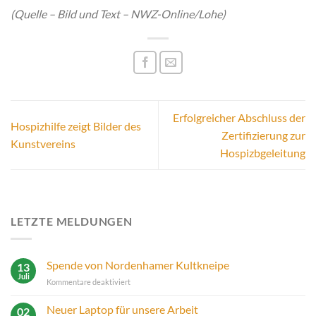
(Quelle – Bild und Text – NWZ-Online/Lohe)
Erfolgreicher Abschluss der
Hospizhilfe zeigt Bilder des
Zertifizierung zur
Kunstvereins
Hospizbgeleitung
LETZTE MELDUNGEN
Spende von Nordenhamer Kultkneipe
13
Juli
für
Kommentare deaktiviert
Spende
von
Neuer Laptop für unsere Arbeit
02