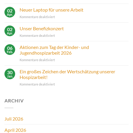
Spende
von
Neuer Laptop für unsere Arbeit
02
Nordenhamer
Apr.
für
Kommentare deaktiviert
Kultkneipe
Neuer
Laptop
Unser Benefizkonzert
02
für
Apr.
für
Kommentare deaktiviert
unsere
Unser
Arbeit
Benefizkonzert
Aktionen zum Tag der Kinder- und
06
Feb.
Jugendhospizarbeit 2026
für
Kommentare deaktiviert
Aktionen
zum
Ein großes Zeichen der Wertschätzung unserer
30
Tag
Jan.
Hospizarbeit!
der
für
Kommentare deaktiviert
Kinder-
Ein
und
großes
Jugendhospizarbeit
Zeichen
ARCHIV
2026
der
Wertschätzung
unserer
Juli 2026
Hospizarbeit!
April 2026