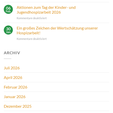
Unser
Arbeit
Benefizkonzert
Aktionen zum Tag der Kinder- und
06
Feb.
Jugendhospizarbeit 2026
für
Kommentare deaktiviert
Aktionen
zum
Ein großes Zeichen der Wertschätzung unserer
30
Tag
Jan.
Hospizarbeit!
der
für
Kommentare deaktiviert
Kinder-
Ein
und
großes
Jugendhospizarbeit
Zeichen
ARCHIV
2026
der
Wertschätzung
unserer
Juli 2026
Hospizarbeit!
April 2026
Februar 2026
Januar 2026
Dezember 2025