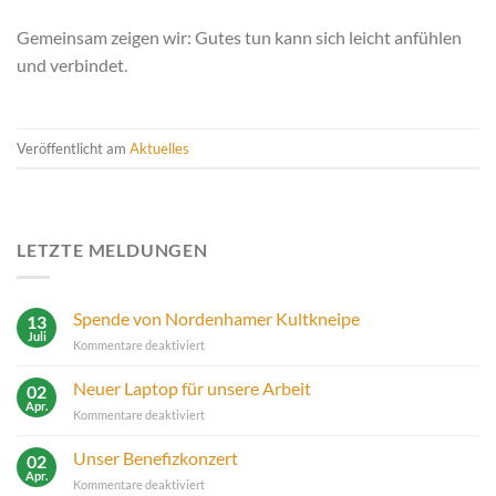
Gemeinsam zeigen wir: Gutes tun kann sich leicht anfühlen
und verbindet.
Veröffentlicht am
Aktuelles
LETZTE MELDUNGEN
Spende von Nordenhamer Kultkneipe
13
Juli
für
Kommentare deaktiviert
Spende
von
Neuer Laptop für unsere Arbeit
02
Nordenhamer
Apr.
für
Kommentare deaktiviert
Kultkneipe
Neuer
Laptop
Unser Benefizkonzert
02
für
Apr.
für
Kommentare deaktiviert
unsere