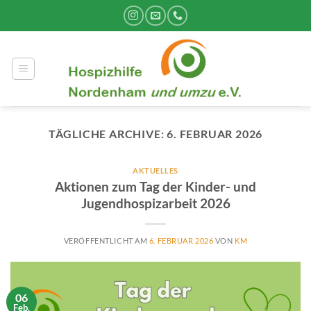
Zum
Inhalt
springen
TÄGLICHE ARCHIVE:
6. FEBRUAR 2026
AKTUELLES
Aktionen zum Tag der Kinder- und
Jugendhospizarbeit 2026
VERÖFFENTLICHT AM
6. FEBRUAR 2026
VON
KM
06
Feb.